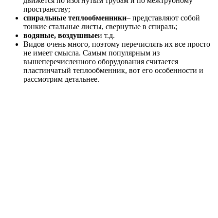
движется по изогнутым трубам и по межтрубному
пространству;
спиральные теплообменники
– представляют собой
тонкие стальные листы, свернутые в спираль;
водяные, воздушные
и т.д.
Видов очень много, поэтому перечислять их все просто
не имеет смысла. Самым популярным из
вышеперечисленного оборудования считается
пластинчатый теплообменник, вот его особенности и
рассмотрим детальнее.