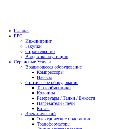
Перейти
к
содержимому
Главная
EPC
Инжиниринг
Закупки
Строительство
Ввод в эксплуатацию
Сервисные Услуги
Вращающееся оборудование
Компрессоры
Насосы
Статическое оборудование
Теплообменники
Колонны
Резервуары / Танки / Емкости
Нагреватели / печи
Котлы
Электрический
Электрические подстанции
Трансформаторы